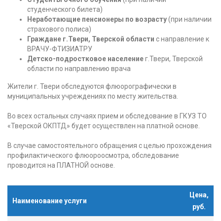
студенческого билета)
Неработающие пенсионеры по возрасту
(при наличии
страхового полиса)
Граждане г.Твери, Тверской области
с направление к
ВРАЧУ-ФТИЗИАТРУ
Детско-подростковое население
г.Твери, Тверской
области по направлению врача
Жители г. Твери обследуются флюорографически в
муниципальных учреждениях по месту жительства.
Во всех остальных случаях прием и обследование в ГКУЗ ТО
«Тверской ОКПТД» будет осуществлен на платной основе.
В случае самостоятельного обращения с целью прохождения
профилактического флюороосмотра, обследование
проводится на ПЛАТНОЙ основе.
Цена,
Наименование услуги
Наименование услуги
руб.